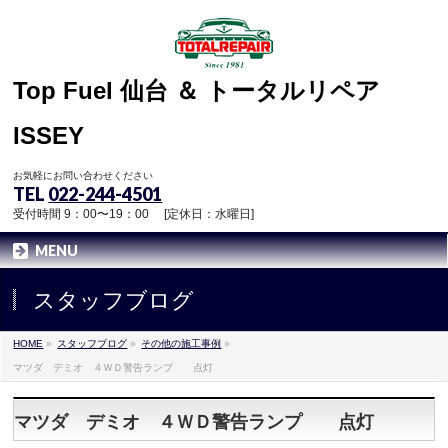
Top Fuel 仙台 ＆ トータルリペア
ISSEY
お気軽にお問い合わせください
TEL
022-244-4501
受付時間 9：00〜19：00 [定休日：水曜日]
MENU
スタッフブログ
HOME
»
スタッフブログ
»
その他の施工事例
»
マツダ デミオ ４ＷＤ警告ランプ 点灯
マツダ デミオ ４ＷＤ警告ランプ 点灯