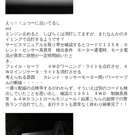
えっ！！ふつーに点いてるし
or
エンジン止めると、しばらくは消灯してますが、またなんかのタ
イミングで点灯するようです？
サービスマニュアルを取り寄せ確認するとコードＣ１２５８：カ
レント・センサー系異常 検出条件 モーター通電時、モータ電
流が異常に状態が一定時間続いたと
き
フェイル・セーフ ４ＷＤワーニング・ライトを点灯させ、４
ＷＤインジケータ・ライトを消灯させる
考えられる原因 カレント・センサーモーター間パワーケーブ
ルの断線・・・・・
一通り配線の点検等するがわからず、そういえば別のコードも検
出していたことを思い出し、確認Ｃ１２５１ ４ＷＤ 制御系異
常 e-４ＷＤコントロールモジュール！結果こちらの故障での警
告ランプ点灯でした。走行テストも異常なく終わり納車完了！！