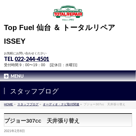
Top Fuel 仙台 ＆ トータルリペア
ISSEY
お気軽にお問い合わせください
TEL
022-244-4501
受付時間 9：00〜19：00 [定休日：水曜日]
MENU
スタッフブログ
HOME
»
スタッフブログ
»
オーディオ・ナビ取付関連
»
プジョー307cc 天井張り替え
プジョー307cc 天井張り替え
2021年2月8日